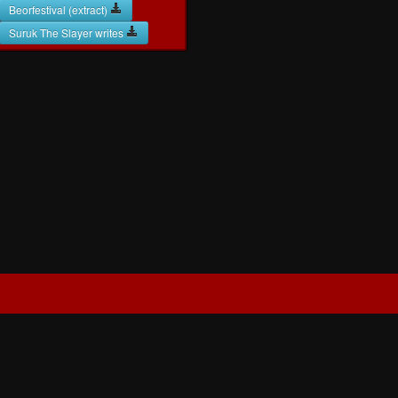
Beorfestival (extract)
Suruk The Slayer writes