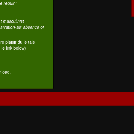
e requin”
nt masculinist
narration-as’ absence of
 plaisir du le tale
le link below)
wnload.