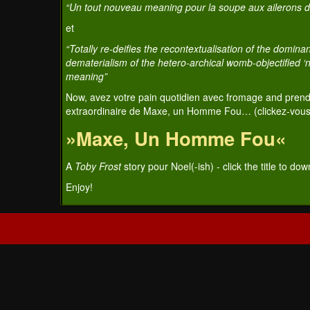
“Un tout nouveau meaning pour la soupe aux ailerons d
et
“Totally re-deifies the recontextualisation of the domina
dematerialism of the hetero-archical womb-objectified ‘
meaning”
Now, avez votre pain quotidien avec fromage and prendre
extraordinaire de Maxe, un Homme Fou… (clickez-vous 
»Maxe, Un Homme Fou«
A
Toby Frost
story pour Noel(-ish) - click the title to do
Enjoy!