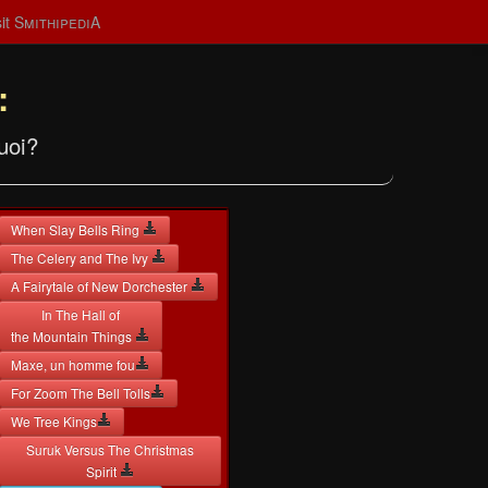
it S
mithipedi
A
:
uoi?
When Slay Bells Ring
The Celery and The Ivy
A Fairytale of New Dorchester
In The Hall of
the Mountain Things
Maxe, un homme fou
For Zoom The Bell Tolls
We Tree Kings
Suruk Versus The Christmas
Spirit